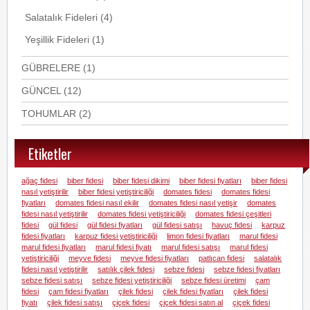
Salatalık Fideleri
(4)
Yeşillik Fideleri
(1)
GÜBRELERE
(1)
GÜNCEL
(12)
TOHUMLAR
(2)
Etiketler
ağaç fidesi
biber fidesi
biber fidesi dikimi
biber fidesi fiyatları
biber fidesi
nasıl yetiştirilir
biber fidesi yetiştiriciliği
domates fidesi
domates fidesi
fiyatları
domates fidesi nasıl ekilir
domates fidesi nasıl yetişir
domates
fidesi nasıl yetiştirilir
domates fidesi yetiştiriciliği
domates fidesi çeşitleri
fidesi
gül fidesi
gül fidesi fiyatları
gül fidesi satışı
havuç fidesi
karpuz
fidesi fiyatları
karpuz fidesi yetiştiriciliği
limon fidesi fiyatları
marul fidesi
marul fidesi fiyatları
marul fidesi fiyatı
marul fidesi satışı
marul fidesi
yetiştiriciliği
meyve fidesi
meyve fidesi fiyatları
patlıcan fidesi
salatalık
fidesi nasıl yetiştirilir
satılık çilek fidesi
sebze fidesi
sebze fidesi fiyatları
sebze fidesi satışı
sebze fidesi yetiştiriciliği
sebze fidesi üretimi
çam
fidesi
çam fidesi fiyatları
çilek fidesi
çilek fidesi fiyatları
çilek fidesi
fiyatı
çilek fidesi satışı
çiçek fidesi
çiçek fidesi satın al
çiçek fidesi