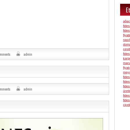
Et
ağaç 
fidesi
fidesi
fiyatl
nasıl
domat
çeşit
fides
omments
admin
karpu
marul
fiyatı
meyv
fides
fides
fides
omments
admin
üreti
fides
fides
çiçek