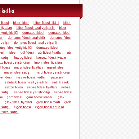
iketler
fidesi
biber fidesi
biber fidesi dikimi
biber
 fiyatları
biber fidesi nasıl yetiştirilir
biber
 yetiştiriciliği
domates fidesi
domates fidesi
arı
domates fidesi nasıl ekilir
domates fidesi
 yetişir
domates fidesi nasıl yetiştirilir
es fidesi yetiştiriciliği
domates fidesi
leri
fidesi
gül fidesi
gül fidesi fiyatları
gül
i satışı
havuç fidesi
karpuz fidesi fiyatları
z fidesi yetiştiriciliği
limon fidesi fiyatları
 fidesi
marul fidesi fiyatları
marul fidesi
marul fidesi satışı
marul fidesi yetiştiriciliği
e fidesi
meyve fidesi fiyatları
patlıcan
i
salatalık fidesi nasıl yetiştirilir
satılık çilek
i
sebze fidesi
sebze fidesi fiyatları
sebze
i satışı
sebze fidesi yetiştiriciliği
sebze fidesi
mi
çam fidesi
çam fidesi fiyatları
çilek
i
çilek fidesi fiyatları
çilek fidesi fiyatı
çilek
i satışı
çiçek fidesi
çiçek fidesi satın al
 fidesi satışı