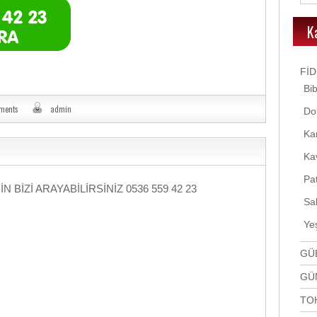
K
Fİ
Bib
ments
admin
Do
Kar
Kav
Pat
 BİZİ ARAYABİLİRSİNİZ 0536 559 42 23
Sal
Yeş
GÜ
GÜ
TO