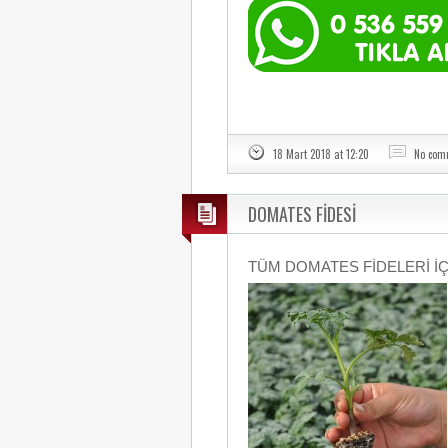
18 Mart 2018 at 12:20
No com
DOMATES FİDESİ
TÜM DOMATES FİDELERİ İÇİN