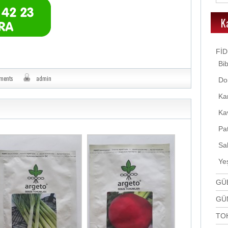
K
Fİ
Bib
ments
admin
Do
Kar
Kav
Pat
Sal
Yeş
GÜ
GÜ
TO