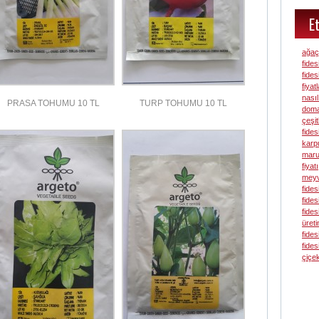
Et
ağaç 
fidesi
fidesi
fiyatl
nasıl
PRASA TOHUMU 10 TL
TURP TOHUMU 10 TL
domat
çeşit
fides
karpu
marul
fiyatı
meyv
fides
fides
fides
üreti
fides
fides
çiçek