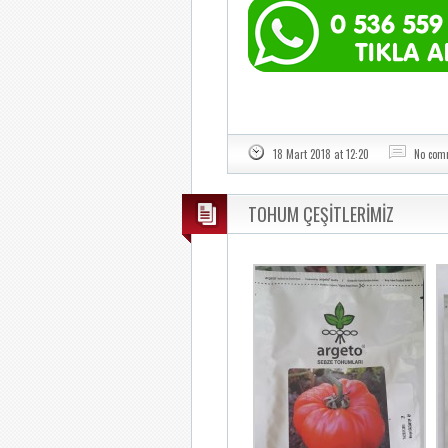
18 Mart 2018 at 12:20
No com
TOHUM ÇEŞİTLERİMİZ