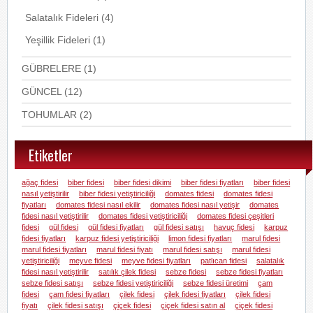
Salatalık Fideleri
(4)
Yeşillik Fideleri
(1)
GÜBRELERE
(1)
GÜNCEL
(12)
TOHUMLAR
(2)
Etiketler
ağaç fidesi
biber fidesi
biber fidesi dikimi
biber fidesi fiyatları
biber fidesi
nasıl yetiştirilir
biber fidesi yetiştiriciliği
domates fidesi
domates fidesi
fiyatları
domates fidesi nasıl ekilir
domates fidesi nasıl yetişir
domates
fidesi nasıl yetiştirilir
domates fidesi yetiştiriciliği
domates fidesi çeşitleri
fidesi
gül fidesi
gül fidesi fiyatları
gül fidesi satışı
havuç fidesi
karpuz
fidesi fiyatları
karpuz fidesi yetiştiriciliği
limon fidesi fiyatları
marul fidesi
marul fidesi fiyatları
marul fidesi fiyatı
marul fidesi satışı
marul fidesi
yetiştiriciliği
meyve fidesi
meyve fidesi fiyatları
patlıcan fidesi
salatalık
fidesi nasıl yetiştirilir
satılık çilek fidesi
sebze fidesi
sebze fidesi fiyatları
sebze fidesi satışı
sebze fidesi yetiştiriciliği
sebze fidesi üretimi
çam
fidesi
çam fidesi fiyatları
çilek fidesi
çilek fidesi fiyatları
çilek fidesi
fiyatı
çilek fidesi satışı
çiçek fidesi
çiçek fidesi satın al
çiçek fidesi