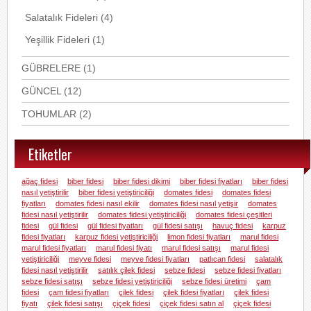
Salatalık Fideleri
(4)
Yeşillik Fideleri
(1)
GÜBRELERE
(1)
GÜNCEL
(12)
TOHUMLAR
(2)
Etiketler
ağaç fidesi
biber fidesi
biber fidesi dikimi
biber fidesi fiyatları
biber fidesi
nasıl yetiştirilir
biber fidesi yetiştiriciliği
domates fidesi
domates fidesi
fiyatları
domates fidesi nasıl ekilir
domates fidesi nasıl yetişir
domates
fidesi nasıl yetiştirilir
domates fidesi yetiştiriciliği
domates fidesi çeşitleri
fidesi
gül fidesi
gül fidesi fiyatları
gül fidesi satışı
havuç fidesi
karpuz
fidesi fiyatları
karpuz fidesi yetiştiriciliği
limon fidesi fiyatları
marul fidesi
marul fidesi fiyatları
marul fidesi fiyatı
marul fidesi satışı
marul fidesi
yetiştiriciliği
meyve fidesi
meyve fidesi fiyatları
patlıcan fidesi
salatalık
fidesi nasıl yetiştirilir
satılık çilek fidesi
sebze fidesi
sebze fidesi fiyatları
sebze fidesi satışı
sebze fidesi yetiştiriciliği
sebze fidesi üretimi
çam
fidesi
çam fidesi fiyatları
çilek fidesi
çilek fidesi fiyatları
çilek fidesi
fiyatı
çilek fidesi satışı
çiçek fidesi
çiçek fidesi satın al
çiçek fidesi