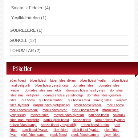
Salatalık Fideleri
(4)
Yeşillik Fideleri
(1)
GÜBRELERE
(1)
GÜNCEL
(12)
TOHUMLAR
(2)
Etiketler
ağaç fidesi
biber fidesi
biber fidesi dikimi
biber fidesi fiyatları
biber fidesi
nasıl yetiştirilir
biber fidesi yetiştiriciliği
domates fidesi
domates fidesi
fiyatları
domates fidesi nasıl ekilir
domates fidesi nasıl yetişir
domates
fidesi nasıl yetiştirilir
domates fidesi yetiştiriciliği
domates fidesi çeşitleri
fidesi
gül fidesi
gül fidesi fiyatları
gül fidesi satışı
havuç fidesi
karpuz
fidesi fiyatları
karpuz fidesi yetiştiriciliği
limon fidesi fiyatları
marul fidesi
marul fidesi fiyatları
marul fidesi fiyatı
marul fidesi satışı
marul fidesi
yetiştiriciliği
meyve fidesi
meyve fidesi fiyatları
patlıcan fidesi
salatalık
fidesi nasıl yetiştirilir
satılık çilek fidesi
sebze fidesi
sebze fidesi fiyatları
sebze fidesi satışı
sebze fidesi yetiştiriciliği
sebze fidesi üretimi
çam
fidesi
çam fidesi fiyatları
çilek fidesi
çilek fidesi fiyatları
çilek fidesi
fiyatı
çilek fidesi satışı
çiçek fidesi
çiçek fidesi satın al
çiçek fidesi